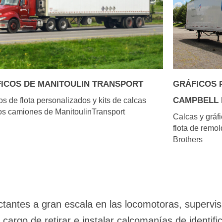
ICOS DE MANITOULIN TRANSPORT
GRÁFICOS 
CAMPBELL
os de flota personalizados y kits de calcas
os camiones de ManitoulinTransport
Calcas y gráfi
flota de remo
Brothers
ctantes a gran escala en las locomotoras, supervis
s cargo de retirar e instalar calcomanías de identi