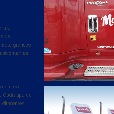
itoulin
as de
ntes, gráficos
y calcomanías
erente en
. Cada tipo de
 diferentes.