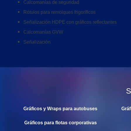
Calcomanías de seguridad
Rótulos para remolques frigoríficos
Señalización HDPE con gráficos reflectantes
Calcomanías GVW
Señalización
S
Gráficos y Wraps para autobuses
Gráf
Gráficos para flotas corporativas