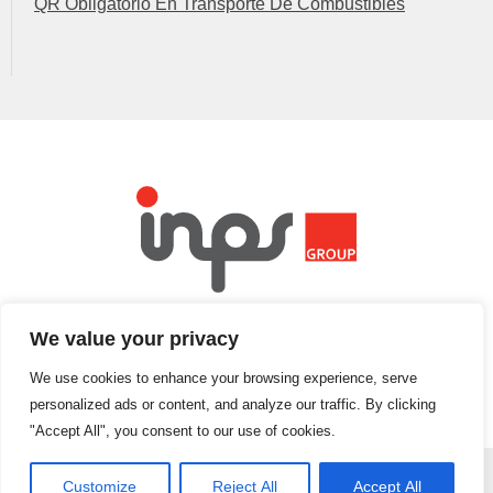
QR Obligatorio En Transporte De Combustibles
INTERNATIONAL NAME PLATE SUPPLIES
We value your privacy
ES UNA DIVISIÓN DEL GRUPO DE EMPRESAS INPS
We use cookies to enhance your browsing experience, serve
personalized ads or content, and analyze our traffic. By clicking
"Accept All", you consent to our use of cookies.
Customize
Reject All
Accept All
Copyright © 2025 International Name Plate Supplies Ltd.